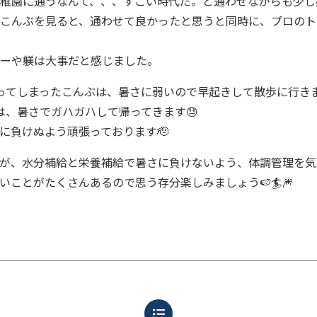
稚園に通うなんて、、、すごい時代だ。と通わせながらも少し
こんぶを見ると、通わせて良かったと思うと同時に、プロのト
ーや躾は大事だと感じました。
ってしまったこんぶは、暑さに弱いので早起きして散歩に行き
は、暑さでガハガハして帰ってきます😓
に負けぬよう頑張っております🫡
が、水分補給と栄養補給で暑さに負けないよう、体調管理を気
いことがたくさんあるので思う存分楽しみましょう🍉🏄🎆