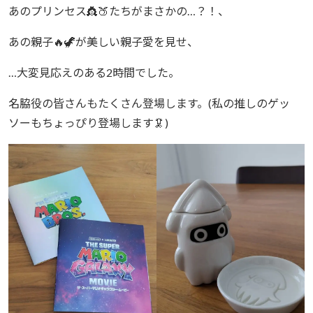
あのプリンセス👸🍑たちがまさかの…？！、
あの親子🔥🦖が美しい親子愛を見せ、
…大変見応えのある2時間でした。
名脇役の皆さんもたくさん登場します。(私の推しのゲッ
ソーもちょっぴり登場します🦑)