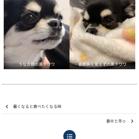
うなぎ顔の黒チワワ
春眠暁を覚えずの黒チワワ
暑くなると食べたくなる味
春🌸と冬⛄️