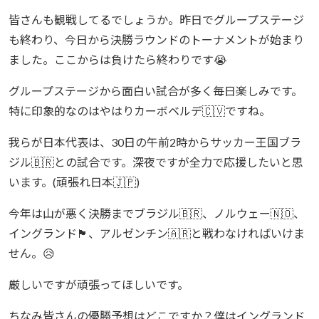
皆さんも観戦してるでしょうか。昨日でグループステージ
も終わり、今日から決勝ラウンドのトーナメントが始まり
ました。ここからは負けたら終わりです😭
グループステージから面白い試合が多く毎日楽しみです。
特に印象的なのはやはりカーボベルデ🇨🇻ですね。
我らが日本代表は、30日の午前2時からサッカー王国ブラ
ジル🇧🇷との試合です。深夜ですが全力で応援したいと思
います。(頑張れ日本🇯🇵)
今年は山が悪く決勝までブラジル🇧🇷、ノルウェー🇳🇴、
イングランド🏴󠁧󠁢󠁥󠁮󠁧󠁿、アルゼンチン🇦🇷と戦わなければいけま
せん。😥
厳しいですが頑張ってほしいです。
ちなみ皆さんの優勝予想はどこですか？僕はイングランド