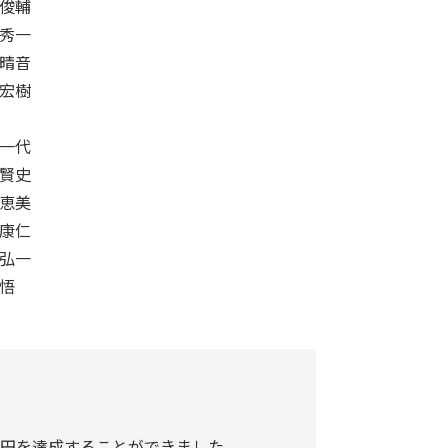
 俊輔
 秀一
 晴音
 宏樹
 一代
 賢史
 恵美
 康仁
 弘一
 悟
0万円を達成することができました。