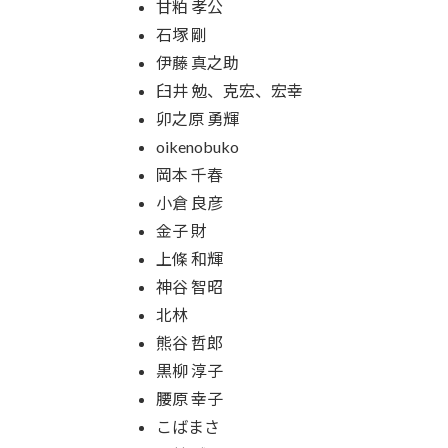
甘粕 孝公
石塚 剛
伊藤 真之助
臼井 勉、克宏、宏幸
卯之原 勇輝
oikenobuko
岡本 千春
小倉 良彦
金子 財
上條 和輝
神谷 智昭
北林
熊谷 哲郎
黒柳 淳子
腰原 幸子
こばまさ