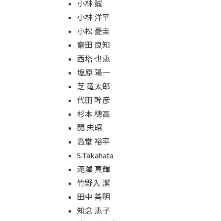
小林 誠
小林 洋平
小松 憂圭
齋田 良知
西塔 也恵
塩原 陽一
芝 竜太郎
代田 幹彦
杉本 穂高
関 忠昭
高堂 裕平
S.Takahata
滝澤 真輝
竹野入 潔
田中 善明
知念 恵子