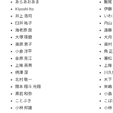
あらあおあま
飯尾
Kiyoshi Ito
伊藤
井上 浩司
いわ
臼井 祐子
内山
海老原 良
遠藤
大塚 琢磨
大月
奥原 恵子
奥村
小倉 洋平
角 
金原 克江
兼松
上條 英男
上條
柄澤 深
川久
北村 敬一
木下
隈本 翔斗 光翔
來嶋
黒岩 和弥
小島
ことぶき
こば
小林 邦雄
小林