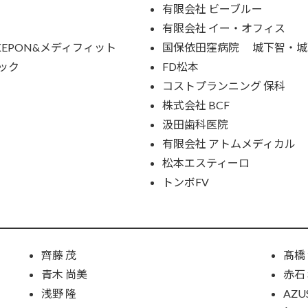
有限会社 ビーブルー
有限会社 イー・オフィス
KEPON&メディフィット
国保依田窪病院 城下智・城
ック
FD松本
コストプランニング 保科
株式会社 BCF
汲田歯科医院
有限会社 アトムメディカル
松本エスティーロ
トンボFV
齊藤 茂
髙橋
青木 尚美
赤石
浅野 隆
AZU