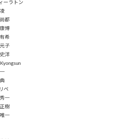
ィーラトン
 凌
 尚都
 康博
 有希
 元子
 史洋
 Kyongsun
真一
文典
リペ
 秀一
 正樹
 唯一