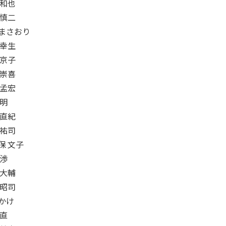
 和也
 慎二
まさおり
 幸生
 京子
 崇喜
 孟宏
正明
 直紀
 祐司
保 文子
 渉
 大輔
 昭司
かけ
 直