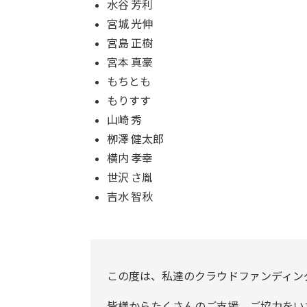
水谷 芳利
宮城 光伸
宮島 正樹
宮本 真豪
もちとも
もりすす
山崎 秀
栁澤 健太郎
横内 孝幸
世沢 さ胤
吉水 智秋
この度は、私達のクラウドファンディン
皆様からたくさんのご支援、ご協力をいただ