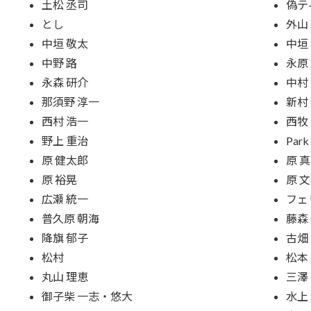
土松 丞司
偽テ
とし
外山
中垣 敬太
中垣
中野 路
永原
永森 研介
中村
那須野 淳一
新村
西村 浩一
西牧
野上 重治
Park
原 健太郎
原 
原 裕晃
原 
広瀬 統一
フェ
普久原 朝海
藤森
降旗 郁子
古畑
松村
松本
丸山 理恵
三澤
御子柴 一志・悠大
水上