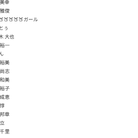
 美幸
 雅俊
🍑🍑🍑🍑🍑ガール
とぅ
木 大也
 裕一
ん
 裕美
 尚志
 和美
 裕子
 成恵
 惇
 邦章
 立
 千里