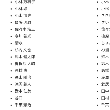
小林 万利子
小林
小林 玲
小松
小山 博史
🍑
齊藤 忠政
さい
佐々木 浩三
佐々
寒川 義光
篠原
清水
じゅ
杉内 文也
杉浦
鈴木 健太郎
鈴木
曽根原 大輔
高木
高橋 恵
高橋
高山 剛治
滝澤
滝沢 義人
武居
武本 仁美
田中
谷口
田村
千葉 憲治
千葉