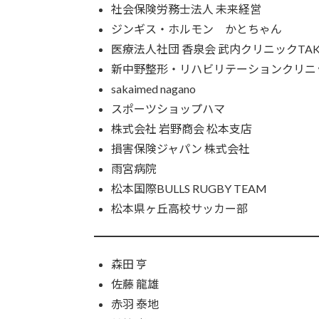
社会保険労務士法人 未来経営
ジンギス・ホルモン かとちゃん
医療法人社団 香泉会 武内クリニックTA
新中野整形・リハビリテーションクリニ
sakaimed nagano
スポーツショップハマ
株式会社 岩野商会 松本支店
損害保険ジャパン 株式会社
雨宮病院
松本国際BULLS RUGBY TEAM
松本県ヶ丘高校サッカー部
森田 亨
佐藤 龍雄
赤羽 泰地