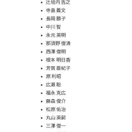
辻垣内 吉之
寺島 義文
長岡 勝子
中川 智
永元 英明
那須野 俊清
西澤 俊明
根本 明日香
芳賀 亜紀子
原 利昭
広瀬 聡
福永 克広
藤森 俊介
松原 佑治
丸山 英嗣
三澤 俊一