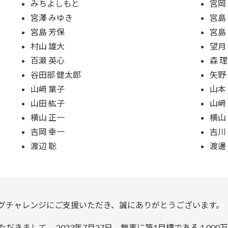
みちよしもと
宮岡
宮澤 みゆき
宮島
宮島 芳保
宮島
村山 雄大
望月
百瀬 英心
森 理
谷田部 健太郎
矢野
山﨑 葉子
山本
山田 紘子
山﨑
横山 正一
横山
吉岡 幸一
吉川
渡辺 聡
渡邊
グチャレンジにご支援いただき、誠にありがとうございます。
きまして、 2023年7月27日、無事に第1目標である 1,00