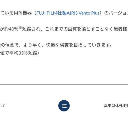
ているMRI機器（
FUJI FILM社製AIRIS Vento Plus
）のバージョ
※
が約40％
短縮され、これまでの画質を落とすことなく患者様
 firstの信念で、より早く、快適な検査を目指していきます。
値で平均33％短縮）
いて
集束型体外衝